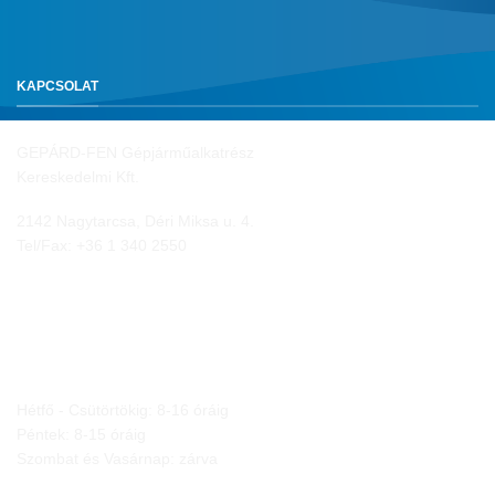
KAPCSOLAT
GEPÁRD-FEN Gépjárműalkatrész
Kereskedelmi Kft.
2142 Nagytarcsa, Déri Miksa u. 4.
Tel/Fax:
+36 1 340 2550
NYITVA TARTÁS
Hétfő - Csütörtökig: 8-16 óráig
Péntek: 8-15 óráig
Szombat és Vasárnap: zárva