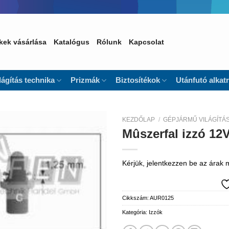
kek vásárlása
Katalógus
Rólunk
Kapcsolat
lágítás technika
Prizmák
Biztosítékok
Utánfutó alkat
KEZDŐLAP
/
GÉPJÁRMŰ VILÁGÍTÁ
Mûszerfal izzó 12
Kedvencekhez
Kérjük, jelentkezzen be az árak
Cikkszám:
AUR0125
Kategória:
Izzók