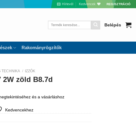
Hírlevél
Kedvencek
REGISZTRÁCIÓ
Keresés
Belépés
a
következőre:
részek
Rakományrögzítők
S TECHNIKA
/
IZZÓK
V 2W zöld B8.7d
 megtekintéséhez és a vásárláshoz
Kedvencekhez