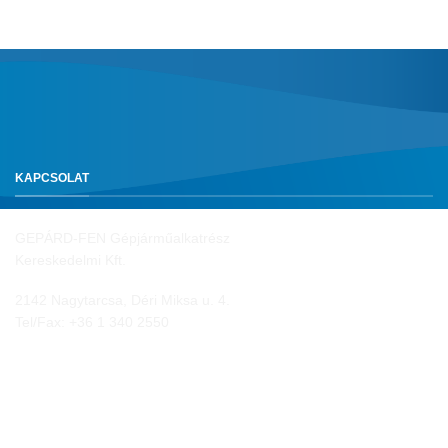
KAPCSOLAT
GEPÁRD-FEN Gépjárműalkatrész
Kereskedelmi Kft.
2142 Nagytarcsa, Déri Miksa u. 4.
Tel/Fax:
+36 1 340 2550
NYITVA TARTÁS