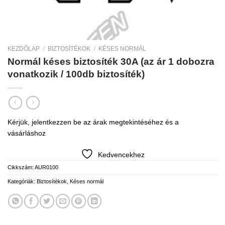
KEZDŐLAP
/
BIZTOSÍTÉKOK
/
KÉSES NORMÁL
Normál késes biztosíték 30A (az ár 1 dobozra
vonatkozik / 100db biztosíték)
Kérjük, jelentkezzen be az árak megtekintéséhez és a
vásárláshoz
Kedvencekhez
Cikkszám:
AUR0100
Kategóriák:
Biztosítékok
,
Késes normál