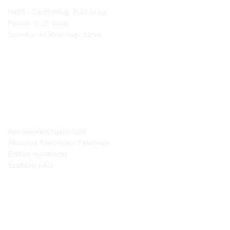
Hétfő - Csütörtökig: 8-16 óráig
Péntek: 8-15 óráig
Szombat és Vasárnap: zárva
JOGI NYILATKOZATOK
Adatkezelési tájékoztató
Általános Szerződési Feltételek
Elállási nyilatkozat
Szállítási infók