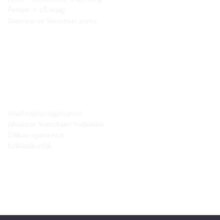
Péntek: 8-15 óráig
Szombat és Vasárnap: zárva
JOGI NYILATKOZATOK
Adatkezelési tájékoztató
Általános Szerződési Feltételek
Elállási nyilatkozat
Szállítási infók