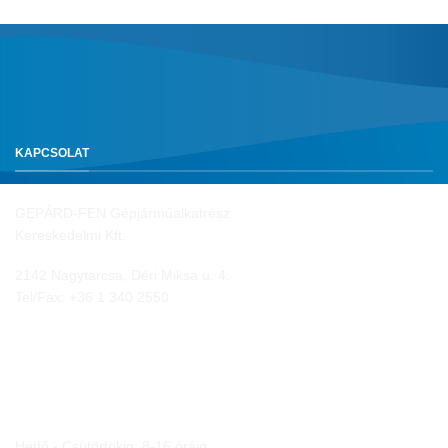
KAPCSOLAT
GEPÁRD-FEN Gépjárműalkatrész
Kereskedelmi Kft.
2142 Nagytarcsa, Déri Miksa u. 4.
Tel/Fax:
+36 1 340 2550
NYITVA TARTÁS
Hétfő - Csütörtökig: 8-16 óráig