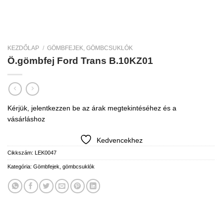
KEZDŐLAP
/
GÖMBFEJEK, GÖMBCSUKLÓK
Ö.gömbfej Ford Trans B.10KZ01
Kérjük, jelentkezzen be az árak megtekintéséhez és a
vásárláshoz
Kedvencekhez
Cikkszám:
LEK0047
Kategória:
Gömbfejek, gömbcsuklók