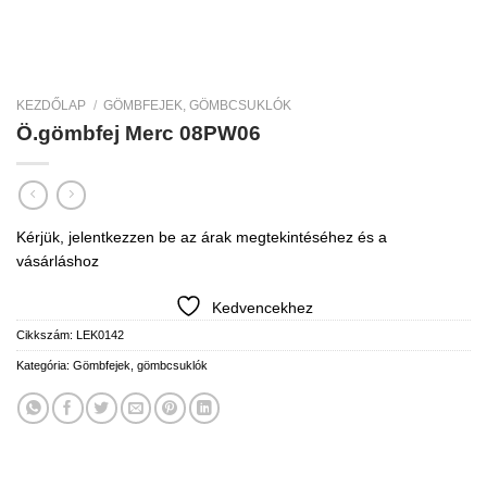
KEZDŐLAP
/
GÖMBFEJEK, GÖMBCSUKLÓK
Ö.gömbfej Merc 08PW06
Kérjük, jelentkezzen be az árak megtekintéséhez és a
vásárláshoz
Kedvencekhez
Cikkszám:
LEK0142
Kategória:
Gömbfejek, gömbcsuklók