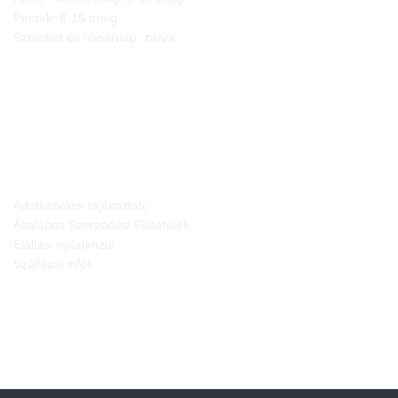
Péntek: 8-15 óráig
Szombat és Vasárnap: zárva
JOGI NYILATKOZATOK
Adatkezelési tájékoztató
Általános Szerződési Feltételek
Elállási nyilatkozat
Szállítási infók