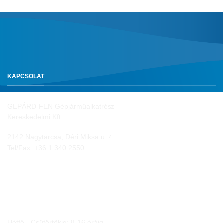
KAPCSOLAT
GEPÁRD-FEN Gépjárműalkatrész
Kereskedelmi Kft.
2142 Nagytarcsa, Déri Miksa u. 4.
Tel/Fax:
+36 1 340 2550
NYITVA TARTÁS
Hétfő - Csütörtökig: 8-16 óráig