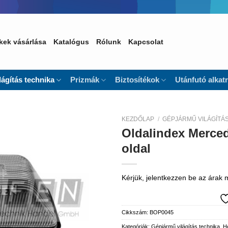
kek vásárlása
Katalógus
Rólunk
Kapcsolat
lágítás technika
Prizmák
Biztosítékok
Utánfutó alkat
KEZDŐLAP
/
GÉPJÁRMŰ VILÁGÍTÁ
Oldalindex Merced
Kedvencekhez
oldal
Kérjük, jelentkezzen be az árak
Cikkszám:
BOP0045
Kategóriák:
Gépjármű világítás technika
,
He