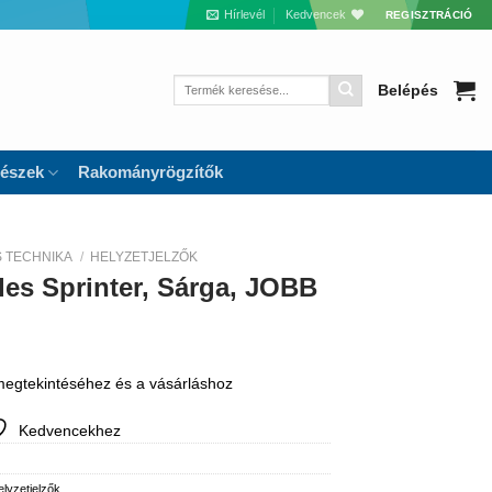
Hírlevél
Kedvencek
REGISZTRÁCIÓ
Keresés
Belépés
a
következőre:
részek
Rakományrögzítők
S TECHNIKA
/
HELYZETJELZŐK
es Sprinter, Sárga, JOBB
 megtekintéséhez és a vásárláshoz
Kedvencekhez
lyzetjelzők