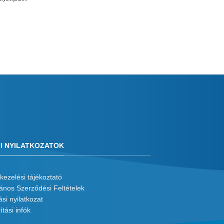
I NYILATKOZATOK
kezelési tájékoztató
lános Szerződési Feltételek
ási nyilatkozat
ítási infók