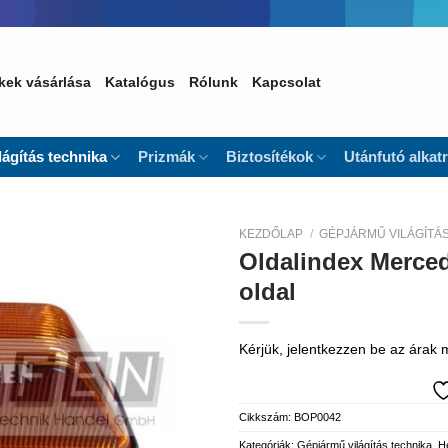
kek vásárlása
Katalógus
Rólunk
Kapcsolat
lágítás technika
Prizmák
Biztosítékok
Utánfutó alkat
KEZDŐLAP
/
GÉPJÁRMŰ VILÁGÍTÁ
Oldalindex Merced
Kedvencekhez
oldal
Kérjük, jelentkezzen be az árak
Cikkszám:
BOP0042
Kategóriák:
Gépjármű világítás technika
,
He