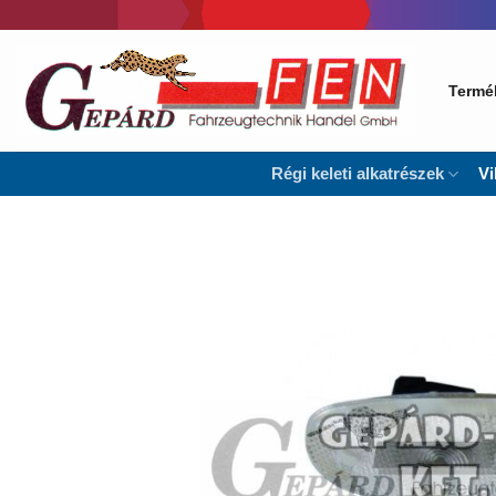
Skip
to
content
Termé
Régi keleti alkatrészek
Vi