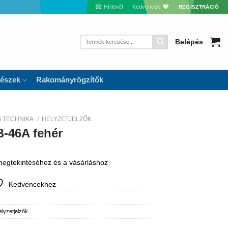
Hírlevél
Kedvencek
REGISZTRÁCIÓ
Keresés
Belépés
a
következőre:
részek
Rakományrögzítők
S TECHNIKA
/
HELYZETJELZŐK
B-46A fehér
 megtekintéséhez és a vásárláshoz
Kedvencekhez
lyzetjelzők