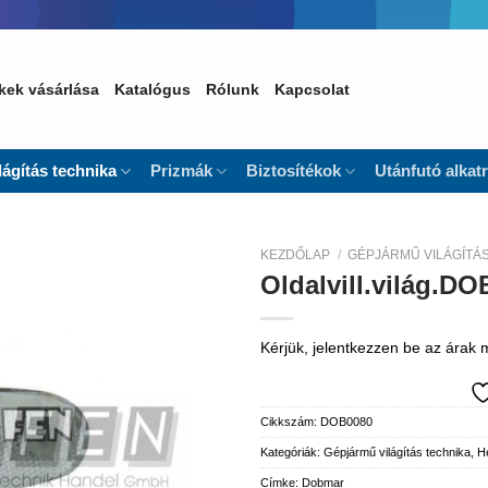
kek vásárlása
Katalógus
Rólunk
Kapcsolat
lágítás technika
Prizmák
Biztosítékok
Utánfutó alkat
KEZDŐLAP
/
GÉPJÁRMŰ VILÁGÍTÁ
Oldalvill.világ.DO
Kedvencekhez
Kérjük, jelentkezzen be az árak
Cikkszám:
DOB0080
Kategóriák:
Gépjármű világítás technika
,
He
Címke:
Dobmar