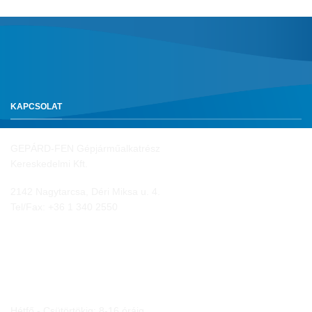
KAPCSOLAT
GEPÁRD-FEN Gépjárműalkatrész
Kereskedelmi Kft.
2142 Nagytarcsa, Déri Miksa u. 4.
Tel/Fax:
+36 1 340 2550
NYITVA TARTÁS
Hétfő - Csütörtökig: 8-16 óráig