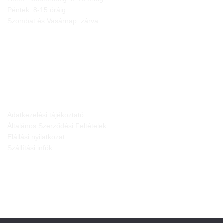
Péntek: 8-15 óráig
Szombat és Vasárnap: zárva
JOGI NYILATKOZATOK
Adatkezelési tájékoztató
Általános Szerződési Feltételek
Elállási nyilatkozat
Szállítási infók