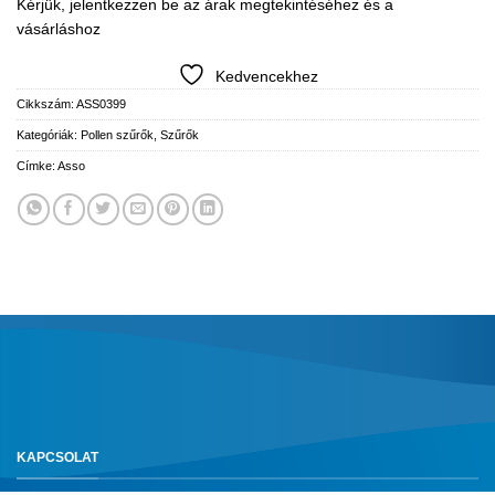
Kérjük, jelentkezzen be az árak megtekintéséhez és a
vásárláshoz
Kedvencekhez
Cikkszám:
ASS0399
Kategóriák:
Pollen szűrők
,
Szűrők
Címke:
Asso
KAPCSOLAT