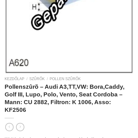
KEZDŐLAP
/
SZŰRŐK
/
POLLEN SZŰRŐK
Pollenszûrõ – Audi A3,TT,VW: Bora,Caddy,
Golf III, Lupo, Polo, Vento, Seat Cordoba –
Mann: CU 2882, Filtron: K 1006, Asso:
KF2506