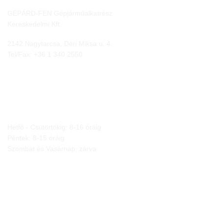
GEPÁRD-FEN Gépjárműalkatrész
Kereskedelmi Kft.
2142 Nagytarcsa, Déri Miksa u. 4.
Tel/Fax:
+36 1 340 2550
NYITVA TARTÁS
Hétfő - Csütörtökig: 8-16 óráig
Péntek: 8-15 óráig
Szombat és Vasárnap: zárva
JOGI NYILATKOZATOK