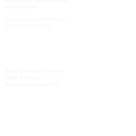
GEPÁRD-FEN Gépjárműalkatrész
Kereskedelmi Kft.
2142 Nagytarcsa, Déri Miksa u. 4.
Tel/Fax:
+36 1 340 2550
NYITVA TARTÁS
Hétfő - Csütörtökig: 8-16 óráig
Péntek: 8-15 óráig
Szombat és Vasárnap: zárva
JOGI NYILATKOZATOK