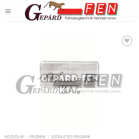
Skip
to
content
Kedvencekhez
KEZDŐLAP
/
PRIZMÁK
/
SZÖGLETES PRIZMÁK