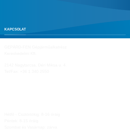
KAPCSOLAT
GEPÁRD-FEN Gépjárműalkatrész
Kereskedelmi Kft.
2142 Nagytarcsa, Déri Miksa u. 4.
Tel/Fax:
+36 1 340 2550
NYITVA TARTÁS
Hétfő - Csütörtökig: 8-16 óráig
Péntek: 8-15 óráig
Szombat és Vasárnap: zárva