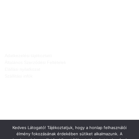
JOGI NYILATKOZATOK
Adatkezelési tájékoztató
Általános Szerződési Feltételek
Elállási nyilatkozat
Szállítási infók
Kedves Látogató! Tájékoztatjuk, hogy a honlap felhasználói
élmény fokozásának érdekében sütiket alkalmazunk. A