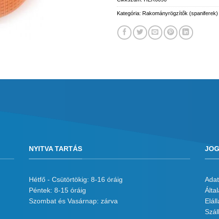
Kategória:
Rakományrögzítők (spaniferek)
NYITVA TARTÁS
JOG
Hétfő - Csütörtökig: 8-16 óráig
Adat
Péntek: 8-15 óráig
Álta
Szombat és Vasárnap: zárva
Eláll
Száll