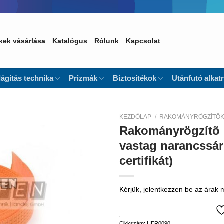
kek vásárlása
Katalógus
Rólunk
Kapcsolat
lágítás technika
Prizmák
Biztosítékok
Utánfutó alkat
KEZDŐLAP
/
RAKOMÁNYRÖGZÍTŐK 
Rakományrögzítõ 
Kedvencekhez
vastag narancssár
certifikát)
Kérjük, jelentkezzen be az árak
Cikkszám:
HER0090