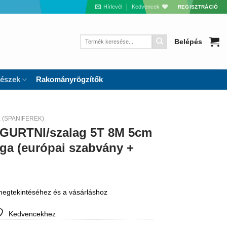
Hírlevél
Kedvencek
REGISZTRÁCIÓ
Keresés
Belépés
a
következőre:
részek
Rakományrögzítők
(SPANIFEREK)
GURTNI/szalag 5T 8M 5cm
ga (európai szabvány +
 megtekintéséhez és a vásárláshoz
Kedvencekhez