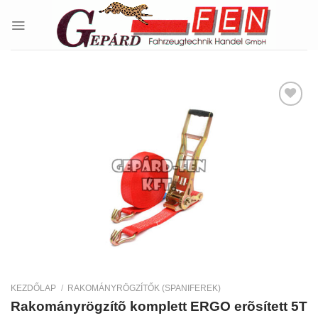
Skip
to
content
Kedvencekhez
KEZDŐLAP
/
RAKOMÁNYRÖGZÍTŐK (SPANIFEREK)
Rakományrögzítõ komplett ERGO erõsített 5T