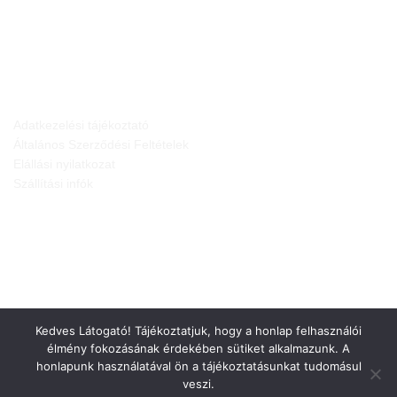
JOGI NYILATKOZATOK
Adatkezelési tájékoztató
Általános Szerződési Feltételek
Elállási nyilatkozat
Szállítási infók
Kedves Látogató! Tájékoztatjuk, hogy a honlap felhasználói
élmény fokozásának érdekében sütiket alkalmazunk. A
honlapunk használatával ön a tájékoztatásunkat tudomásul
veszi.
Weboldalt készítette: