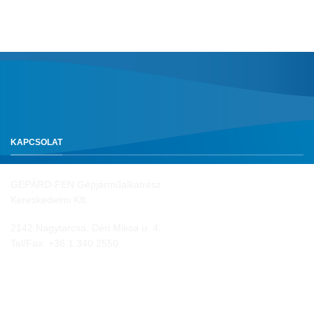
KAPCSOLAT
GEPÁRD-FEN Gépjárműalkatrész
Kereskedelmi Kft.
2142 Nagytarcsa, Déri Miksa u. 4.
Tel/Fax:
+36 1 340 2550
NYITVA TARTÁS