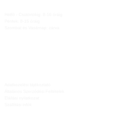
Hétfő - Csütörtökig: 8-16 óráig
Péntek: 8-15 óráig
Szombat és Vasárnap: zárva
JOGI NYILATKOZATOK
Adatkezelési tájékoztató
Általános Szerződési Feltételek
Elállási nyilatkozat
Szállítási infók