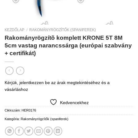
KEZDŐLAP
/
RAKOMÁNYRÖGZÍTŐK (SPANIFEREK)
Rakományrögzítõ komplett KRONE 5T 8M
5cm vastag narancssárga (európai szabvány
+ certifikát)
Kérjük, jelentkezzen be az árak megtekintéséhez és a
vásárláshoz
Kedvencekhez
Cikkszám:
HER0176
Kategória:
Rakományrögzítők (spaniferek)