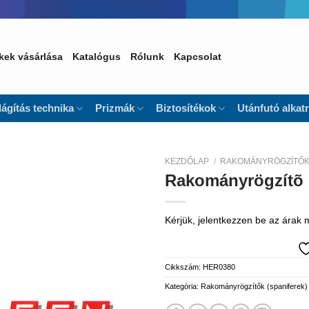
kek vásárlása
Katalógus
Rólunk
Kapcsolat
lágítás technika
Prizmák
Biztosítékok
Utánfutó alkat
KEZDŐLAP
/
RAKOMÁNYRÖGZÍTŐK 
Rakományrögzítõ 
Kedvencekhez
Kérjük, jelentkezzen be az árak
Cikkszám:
HER0380
Kategória:
Rakományrögzítők (spaniferek)