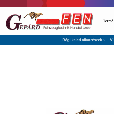
Skip
to
content
Termé
Régi keleti alkatrészek
Vi