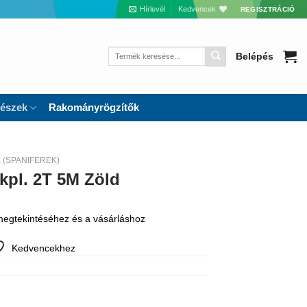
Hírlevél
Kedvencek
REGISZTRÁCIÓ
Keresés
Belépés
a
következőre:
részek
Rakományrögzítők
(SPANIFEREK)
kpl. 2T 5M Zöld
 megtekintéséhez és a vásárláshoz
Kedvencekhez