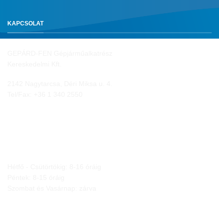
KAPCSOLAT
GEPÁRD-FEN Gépjárműalkatrész
Kereskedelmi Kft.
2142 Nagytarcsa, Déri Miksa u. 4.
Tel/Fax:
+36 1 340 2550
NYITVA TARTÁS
Hétfő - Csütörtökig: 8-16 óráig
Péntek: 8-15 óráig
Szombat és Vasárnap: zárva