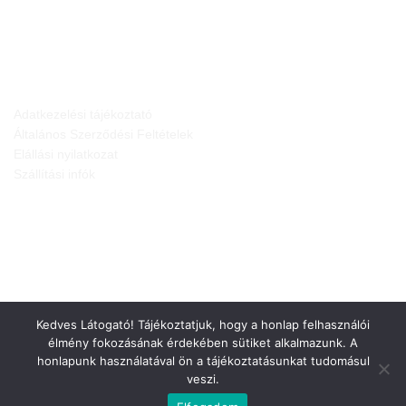
JOGI NYILATKOZATOK
Adatkezelési tájékoztató
Általános Szerződési Feltételek
Elállási nyilatkozat
Szállítási infók
Kedves Látogató! Tájékoztatjuk, hogy a honlap felhasználói
élmény fokozásának érdekében sütiket alkalmazunk. A
honlapunk használatával ön a tájékoztatásunkat tudomásul
veszi.
Weboldalt készítette: