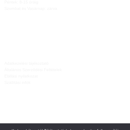
Péntek: 8-15 óráig
Szombat és Vasárnap: zárva
JOGI NYILATKOZATOK
Adatkezelési tájékoztató
Általános Szerződési Feltételek
Elállási nyilatkozat
Szállítási infók