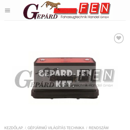
Skip
to
content
Kedvencekhez
KEZDŐLAP
/
GÉPJÁRMŰ VILÁGÍTÁS TECHNIKA
/
RENDSZÁM