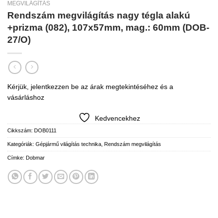
MEGVILÁGÍTÁS
Rendszám megvilágítás nagy tégla alakú
+prizma (082), 107x57mm, mag.: 60mm (DOB-
27/O)
Kérjük, jelentkezzen be az árak megtekintéséhez és a
vásárláshoz
Kedvencekhez
Cikkszám:
DOB0111
Kategóriák:
Gépjármű világítás technika
,
Rendszám megvilágítás
Címke:
Dobmar