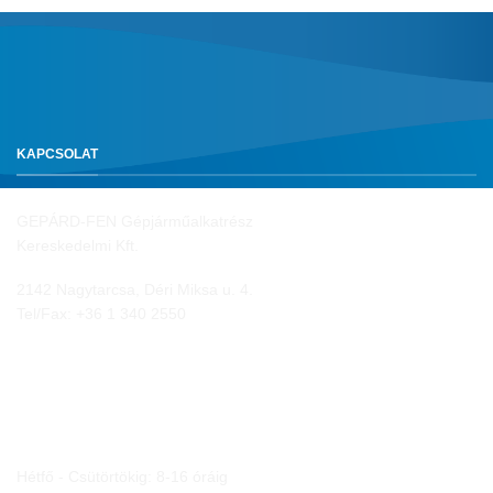
KAPCSOLAT
GEPÁRD-FEN Gépjárműalkatrész
Kereskedelmi Kft.
2142 Nagytarcsa, Déri Miksa u. 4.
Tel/Fax:
+36 1 340 2550
NYITVA TARTÁS
Hétfő - Csütörtökig: 8-16 óráig