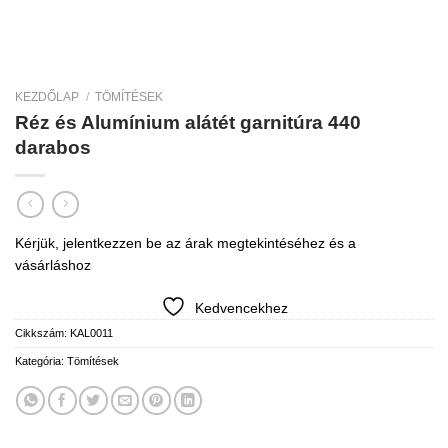
KEZDŐLAP
/
TÖMÍTÉSEK
Réz és Alumínium alátét garnitúra 440
darabos
Kérjük, jelentkezzen be az árak megtekintéséhez és a
vásárláshoz
Kedvencekhez
Cikkszám:
KAL0011
Kategória:
Tömítések