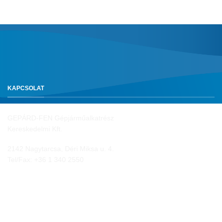
KAPCSOLAT
GEPÁRD-FEN Gépjárműalkatrész
Kereskedelmi Kft.
2142 Nagytarcsa, Déri Miksa u. 4.
Tel/Fax:
+36 1 340 2550
NYITVA TARTÁS