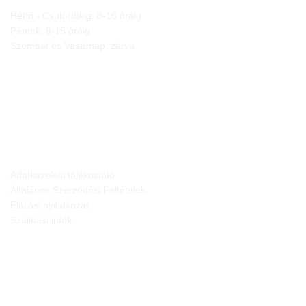
Hétfő - Csütörtökig: 8-16 óráig
Péntek: 8-15 óráig
Szombat és Vasárnap: zárva
JOGI NYILATKOZATOK
Adatkezelési tájékoztató
Általános Szerződési Feltételek
Elállási nyilatkozat
Szállítási infók