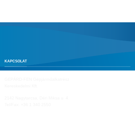
KAPCSOLAT
GEPÁRD-FEN Gépjárműalkatrész
Kereskedelmi Kft.
2142 Nagytarcsa, Déri Miksa u. 4.
Tel/Fax:
+36 1 340 2550
NYITVA TARTÁS