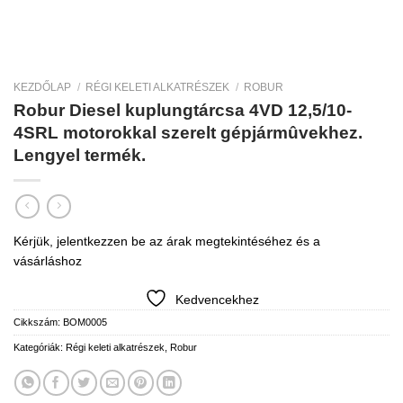
KEZDŐLAP
/
RÉGI KELETI ALKATRÉSZEK
/
ROBUR
Robur Diesel kuplungtárcsa 4VD 12,5/10-
4SRL motorokkal szerelt gépjármûvekhez.
Lengyel termék.
Kérjük, jelentkezzen be az árak megtekintéséhez és a
vásárláshoz
Kedvencekhez
Cikkszám:
BOM0005
Kategóriák:
Régi keleti alkatrészek
,
Robur