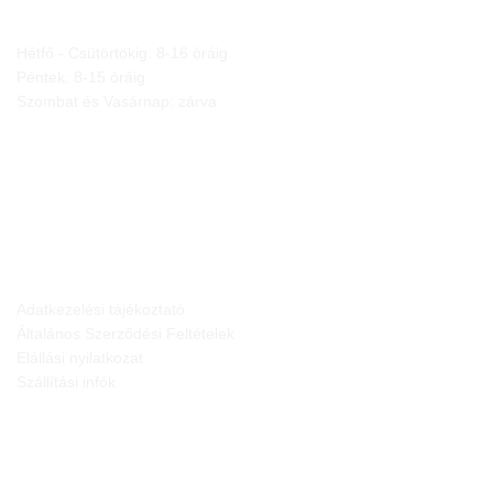
Hétfő - Csütörtökig: 8-16 óráig
Péntek: 8-15 óráig
Szombat és Vasárnap: zárva
JOGI NYILATKOZATOK
Adatkezelési tájékoztató
Általános Szerződési Feltételek
Elállási nyilatkozat
Szállítási infók