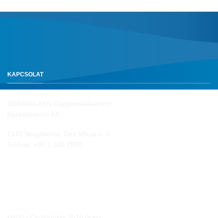
KAPCSOLAT
GEPÁRD-FEN Gépjárműalkatrész
Kereskedelmi Kft.
2142 Nagytarcsa, Déri Miksa u. 4.
Tel/Fax:
+36 1 340 2550
NYITVA TARTÁS
Hétfő - Csütörtökig: 8-16 óráig