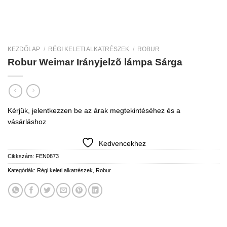
KEZDŐLAP
/
RÉGI KELETI ALKATRÉSZEK
/
ROBUR
Robur Weimar Irányjelzõ lámpa Sárga
Kérjük, jelentkezzen be az árak megtekintéséhez és a
vásárláshoz
Kedvencekhez
Cikkszám:
FEN0873
Kategóriák:
Régi keleti alkatrészek
,
Robur