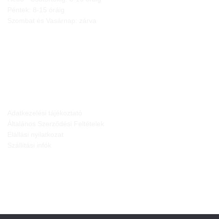
Péntek: 8-15 óráig
Szombat és Vasárnap: zárva
JOGI NYILATKOZATOK
Adatkezelési tájékoztató
Általános Szerződési Feltételek
Elállási nyilatkozat
Szállítási infók