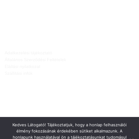
JOGI NYILATKOZATOK
Adatkezelési tájékoztató
Általános Szerződési Feltételek
Elállási nyilatkozat
Szállítási infók
Kedves Látogató! Tájékoztatjuk, hogy a honlap felhasználói
élmény fokozásának érdekében sütiket alkalmazunk. A
honlapunk használatával ön a tájékoztatásunkat tudomásul