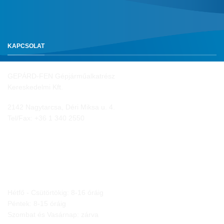
KAPCSOLAT
GEPÁRD-FEN Gépjárműalkatrész
Kereskedelmi Kft.
2142 Nagytarcsa, Déri Miksa u. 4.
Tel/Fax:
+36 1 340 2550
NYITVA TARTÁS
Hétfő - Csütörtökig: 8-16 óráig
Péntek: 8-15 óráig
Szombat és Vasárnap: zárva