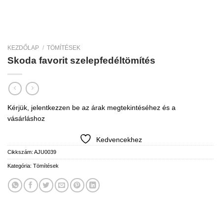
KEZDŐLAP
/
TÖMÍTÉSEK
Skoda favorit szelepfedéltömítés
Kérjük, jelentkezzen be az árak megtekintéséhez és a
vásárláshoz
Kedvencekhez
Cikkszám:
AJU0039
Kategória:
Tömítések