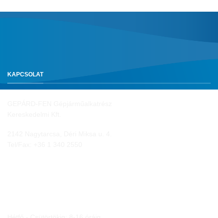
KAPCSOLAT
GEPÁRD-FEN Gépjárműalkatrész
Kereskedelmi Kft.
2142 Nagytarcsa, Déri Miksa u. 4.
Tel/Fax:
+36 1 340 2550
NYITVA TARTÁS
Hétfő - Csütörtökig: 8-16 óráig