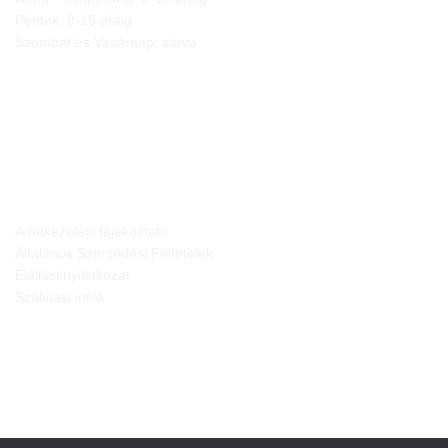
Péntek: 8-15 óráig
Szombat és Vasárnap: zárva
JOGI NYILATKOZATOK
Adatkezelési tájékoztató
Általános Szerződési Feltételek
Elállási nyilatkozat
Szállítási infók