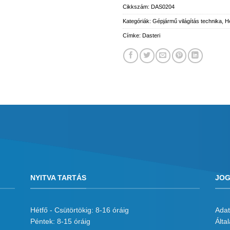
Cikkszám:
DAS0204
Kategóriák:
Gépjármű világítás technika
,
He
Címke:
Dasteri
NYITVA TARTÁS
JOG
Hétfő - Csütörtökig: 8-16 óráig
Adat
Péntek: 8-15 óráig
Álta