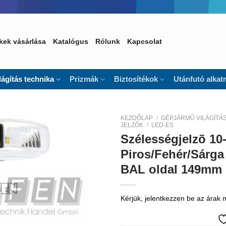
kek vásárlása
Katalógus
Rólunk
Kapcsolat
lágítás technika
Prizmák
Biztosítékok
Utánfutó alkat
KEZDŐLAP
/
GÉPJÁRMŰ VILÁGÍTÁ
JELZŐK
/
LED-ES
Szélességjelzõ 10
Kedvencekhez
Piros/Fehér/Sárga
BAL oldal 149mm 
Kérjük, jelentkezzen be az árak