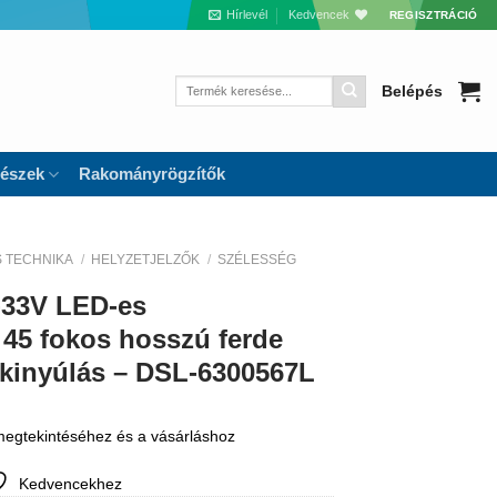
Hírlevél
Kedvencek
REGISZTRÁCIÓ
Keresés
Belépés
a
következőre:
részek
Rakományrögzítők
S TECHNIKA
/
HELYZETJELZŐK
/
SZÉLESSÉG
-33V LED-es
 45 fokos hosszú ferde
kinyúlás – DSL-6300567L
 megtekintéséhez és a vásárláshoz
Kedvencekhez