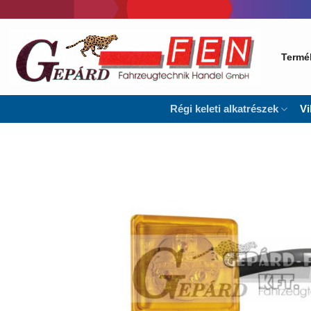
Skip
to
content
Termé
Régi keleti alkatrészek
Vi