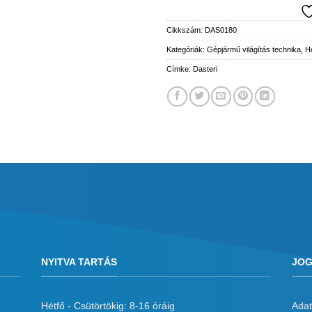
Cikkszám:
DAS0180
Kategóriák:
Gépjármű világítás technika
,
He
Címke:
Dasteri
NYITVA TARTÁS
JOG
Hétfő - Csütörtökig: 8-16 óráig
Adat