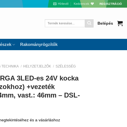
Hírlevél
Kedvencek
REGISZTRÁCIÓ
Keresés
Belépés
a
következőre:
részek
Rakományrögzítők
S TECHNIKA
/
HELYZETJELZŐK
/
SZÉLESSÉG
ÁRGA 3LED-es 24V kocka
zokhoz) +vezeték
4mm, vast.: 46mm – DSL-
 megtekintéséhez és a vásárláshoz