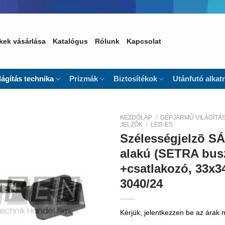
kek vásárlása
Katalógus
Rólunk
Kapcsolat
lágítás technika
Prizmák
Biztosítékok
Utánfutó alkat
KEZDŐLAP
/
GÉPJÁRMŰ VILÁGÍTÁ
JELZŐK
/
LED-ES
Szélességjelzõ S
Kedvencekhez
alakú (SETRA bus
+csatlakozó, 33x3
3040/24
Kérjük, jelentkezzen be az árak