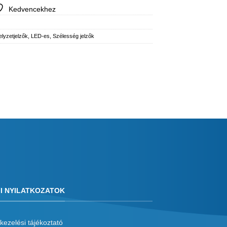
Kedvencekhez
lyzetjelzők
,
LED-es
,
Szélesség jelzők
I NYILATKOZATOK
kezelési tájékoztató