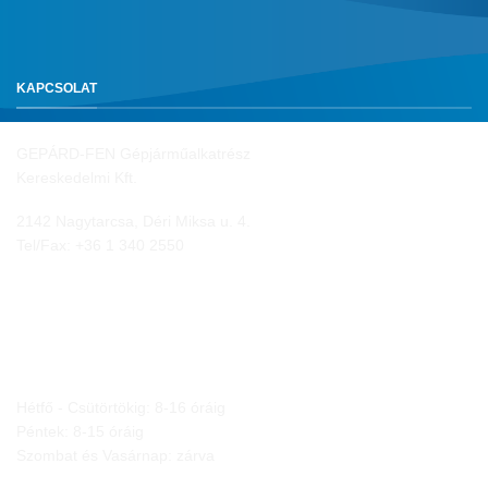
KAPCSOLAT
GEPÁRD-FEN Gépjárműalkatrész
Kereskedelmi Kft.
2142 Nagytarcsa, Déri Miksa u. 4.
Tel/Fax:
+36 1 340 2550
NYITVA TARTÁS
Hétfő - Csütörtökig: 8-16 óráig
Péntek: 8-15 óráig
Szombat és Vasárnap: zárva