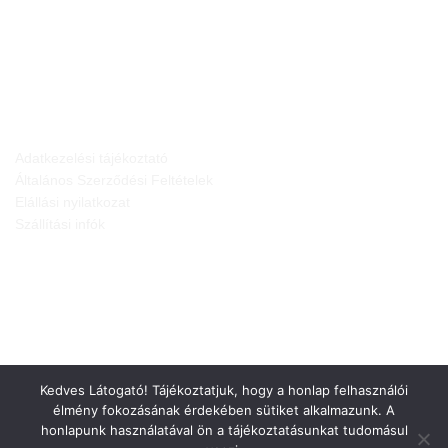
JOGI NYILATKOZATOK
Adatkezelési tájékoztató
Általános Szerződési Feltételek
Elállási nyilatkozat
Szállítási infók
Kedves Látogató! Tájékoztatjuk, hogy a honlap felhasználói
élmény fokozásának érdekében sütiket alkalmazunk. A
honlapunk használatával ön a tájékoztatásunkat tudomásul