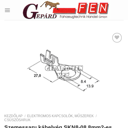
Skip
to
content
Kedvencekhez
KEZDŐLAP
/
ELEKTROMOS KAPCSOLÓK, MŰSZEREK
/
CSÚSZÓSARUK
Szemessaru kábelvég SKN8-08 8mm2-es