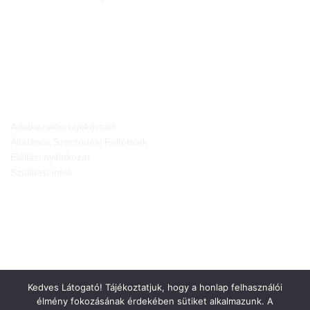
JOGI NYILATKOZATOK
Adatkezelési tájékoztató
Általános Szerződési Feltételek
Elállási nyilatkozat
Szállítási infók
Kedves Látogató! Tájékoztatjuk, hogy a honlap felhasználói
élmény fokozásának érdekében sütiket alkalmazunk. A