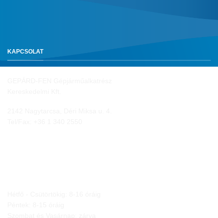
KAPCSOLAT
GEPÁRD-FEN Gépjárműalkatrész
Kereskedelmi Kft.
2142 Nagytarcsa, Déri Miksa u. 4.
Tel/Fax:
+36 1 340 2550
NYITVA TARTÁS
Hétfő - Csütörtökig: 8-16 óráig
Péntek: 8-15 óráig
Szombat és Vasárnap: zárva