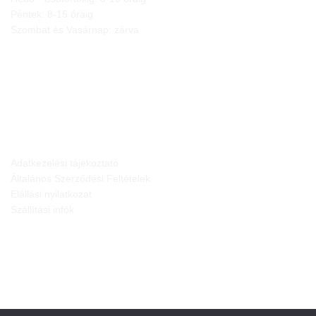
Péntek: 8-15 óráig
Szombat és Vasárnap: zárva
JOGI NYILATKOZATOK
Adatkezelési tájékoztató
Általános Szerződési Feltételek
Elállási nyilatkozat
Szállítási infók