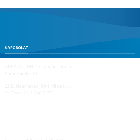
KAPCSOLAT
GEPÁRD-FEN Gépjárműalkatrész
Kereskedelmi Kft.
2142 Nagytarcsa, Déri Miksa u. 4.
Tel/Fax:
+36 1 340 2550
NYITVA TARTÁS
Hétfő - Csütörtökig: 8-16 óráig