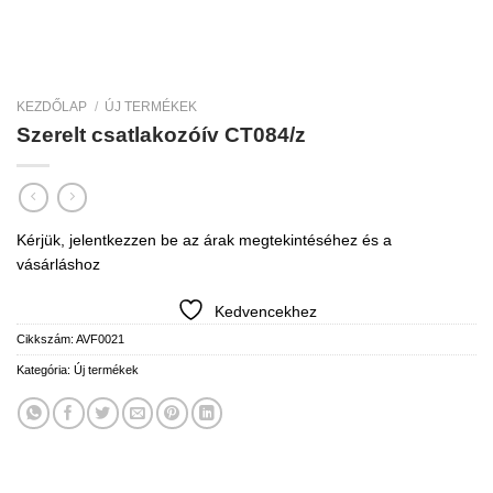
KEZDŐLAP
/
ÚJ TERMÉKEK
Szerelt csatlakozóív CT084/z
Kérjük, jelentkezzen be az árak megtekintéséhez és a
vásárláshoz
Kedvencekhez
Cikkszám:
AVF0021
Kategória:
Új termékek