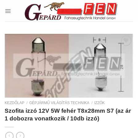
Skip
to
content
Kedvencekhez
KEZDŐLAP
/
GÉPJÁRMŰ VILÁGÍTÁS TECHNIKA
/
IZZÓK
Szofita izzó 12V 5W fehér T8x28mm S7 (az ár
1 dobozra vonatkozik / 10db izzó)