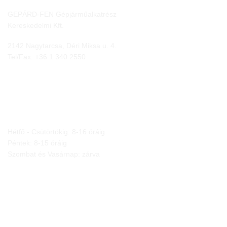
GEPÁRD-FEN Gépjárműalkatrész
Kereskedelmi Kft.
2142 Nagytarcsa, Déri Miksa u. 4.
Tel/Fax:
+36 1 340 2550
NYITVA TARTÁS
Hétfő - Csütörtökig: 8-16 óráig
Péntek: 8-15 óráig
Szombat és Vasárnap: zárva
JOGI NYILATKOZATOK