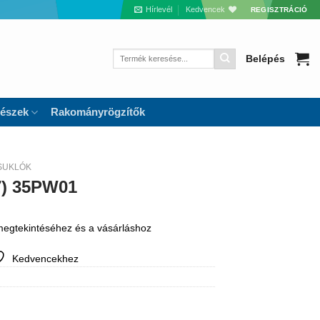
Hírlevél
Kedvencek
REGISZTRÁCIÓ
Keresés
Belépés
a
következőre:
részek
Rakományrögzítők
SUKLÓK
7) 35PW01
 megtekintéséhez és a vásárláshoz
Kedvencekhez