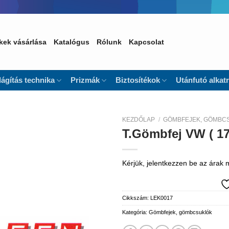
kek vásárlása
Katalógus
Rólunk
Kapcsolat
lágítás technika
Prizmák
Biztosítékok
Utánfutó alkat
KEZDŐLAP
/
GÖMBFEJEK, GÖMBC
T.Gömbfej VW ( 1
Kedvencekhez
Kérjük, jelentkezzen be az árak
Cikkszám:
LEK0017
Kategória:
Gömbfejek, gömbcsuklók