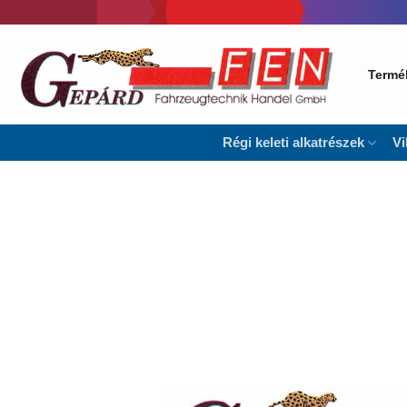
Skip
to
content
Termé
Régi keleti alkatrészek
Vi