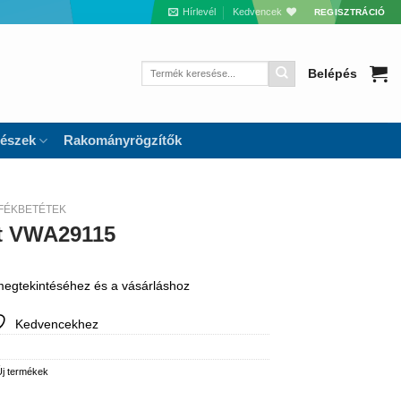
Hírlevél
Kedvencek
REGISZTRÁCIÓ
Keresés
Belépés
a
következőre:
részek
Rakományrögzítők
FÉKBETÉTEK
ét VWA29115
 megtekintéséhez és a vásárláshoz
Kedvencekhez
Új termékek