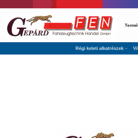
Skip
to
content
Termé
Régi keleti alkatrészek
Vi