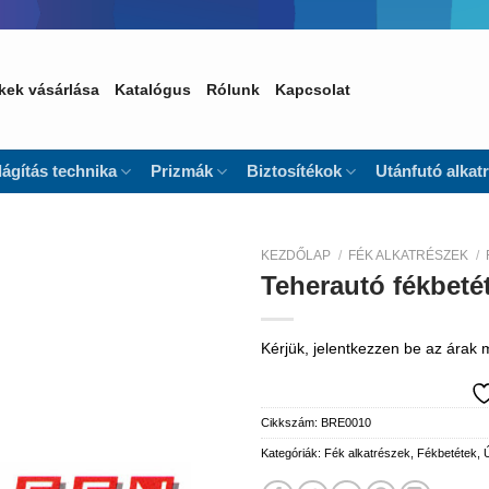
kek vásárlása
Katalógus
Rólunk
Kapcsolat
lágítás technika
Prizmák
Biztosítékok
Utánfutó alkat
KEZDŐLAP
/
FÉK ALKATRÉSZEK
/
Teherautó fékbet
Kedvencekhez
Kérjük, jelentkezzen be az árak
Cikkszám:
BRE0010
Kategóriák:
Fék alkatrészek
,
Fékbetétek
,