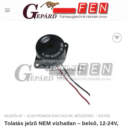
Skip
to
content
Kedvencekhez
KEZDŐLAP
/
ELEKTROMOS KAPCSOLÓK, MŰSZEREK
/
EGYÉB
Tolatás jelzõ NEM vízhatlan – belsõ, 12-24V,