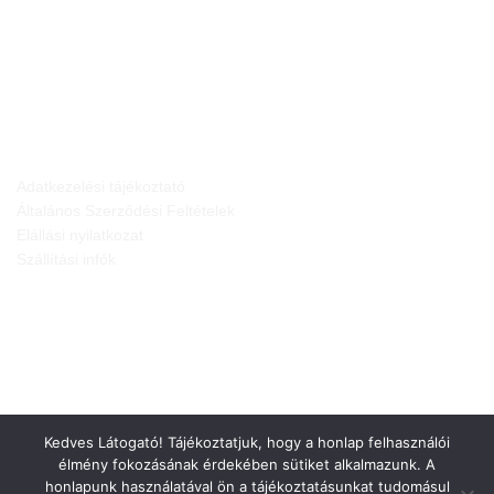
JOGI NYILATKOZATOK
Adatkezelési tájékoztató
Általános Szerződési Feltételek
Elállási nyilatkozat
Szállítási infók
Kedves Látogató! Tájékoztatjuk, hogy a honlap felhasználói
élmény fokozásának érdekében sütiket alkalmazunk. A
honlapunk használatával ön a tájékoztatásunkat tudomásul