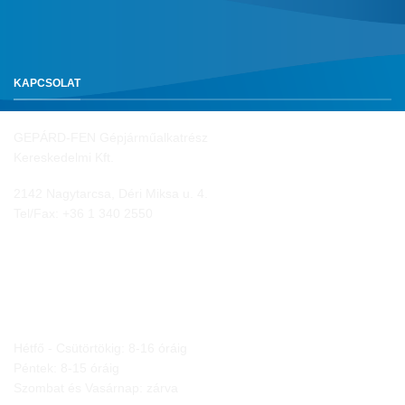
KAPCSOLAT
GEPÁRD-FEN Gépjárműalkatrész
Kereskedelmi Kft.
2142 Nagytarcsa, Déri Miksa u. 4.
Tel/Fax:
+36 1 340 2550
NYITVA TARTÁS
Hétfő - Csütörtökig: 8-16 óráig
Péntek: 8-15 óráig
Szombat és Vasárnap: zárva