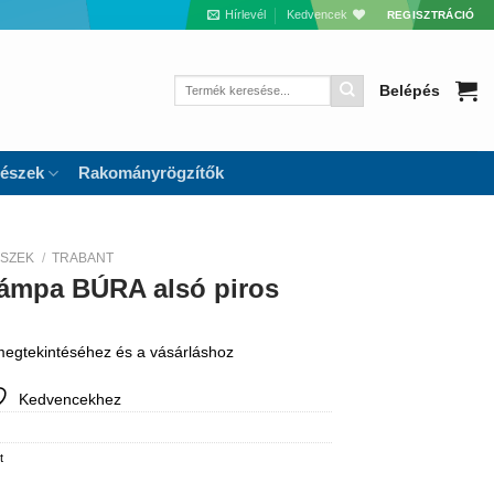
Hírlevél
Kedvencek
REGISZTRÁCIÓ
Keresés
Belépés
a
következőre:
részek
Rakományrögzítők
ÉSZEK
/
TRABANT
lámpa BÚRA alsó piros
 megtekintéséhez és a vásárláshoz
Kedvencekhez
t