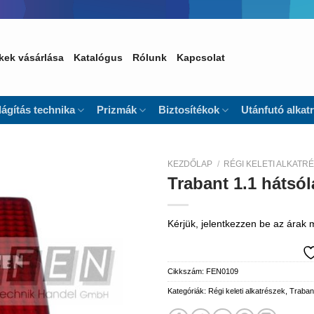
kek vásárlása
Katalógus
Rólunk
Kapcsolat
lágítás technika
Prizmák
Biztosítékok
Utánfutó alkat
KEZDŐLAP
/
RÉGI KELETI ALKATR
Trabant 1.1 hátsó
Kedvencekhez
Kérjük, jelentkezzen be az árak
Cikkszám:
FEN0109
Kategóriák:
Régi keleti alkatrészek
,
Traban