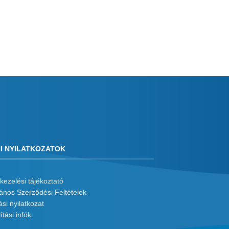
I NYILATKOZATOK
kezelési tájékoztató
lános Szerződési Feltételek
ási nyilatkozat
ítási infók