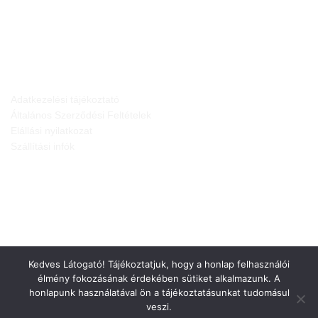
JOGI NYILATKOZATOK
Adatkezelési tájékoztató
Általános Szerződési Feltételek
Elállási nyilatkozat
Szállítási infók
Kedves Látogató! Tájékoztatjuk, hogy a honlap felhasználói
élmény fokozásának érdekében sütiket alkalmazunk. A
honlapunk használatával ön a tájékoztatásunkat tudomásul
veszi.
Weboldalt készítette: