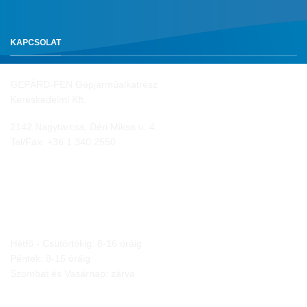
KAPCSOLAT
GEPÁRD-FEN Gépjárműalkatrész
Kereskedelmi Kft.
2142 Nagytarcsa, Déri Miksa u. 4.
Tel/Fax:
+36 1 340 2550
NYITVA TARTÁS
Hétfő - Csütörtökig: 8-16 óráig
Péntek: 8-15 óráig
Szombat és Vasárnap: zárva