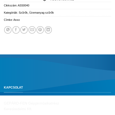
Cikkszám:
ASS0040
Kategóriák:
Szűrők
,
Üzemanyag szűrők
Címke:
Asso
KAPCSOLAT
GEPÁRD-FEN Gépjárműalkatrész
Kereskedelmi Kft.