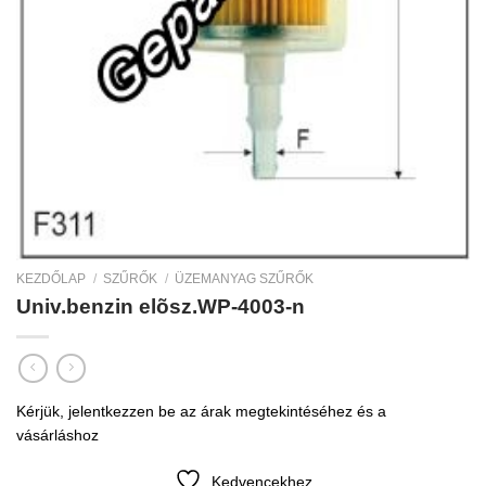
KEZDŐLAP
/
SZŰRŐK
/
ÜZEMANYAG SZŰRŐK
Univ.benzin elõsz.WP-4003-n
Kérjük, jelentkezzen be az árak megtekintéséhez és a
vásárláshoz
Kedvencekhez