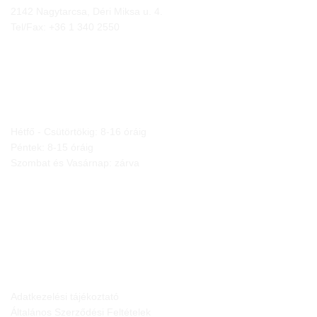
2142 Nagytarcsa, Déri Miksa u. 4.
Tel/Fax:
+36 1 340 2550
NYITVA TARTÁS
Hétfő - Csütörtökig: 8-16 óráig
Péntek: 8-15 óráig
Szombat és Vasárnap: zárva
JOGI NYILATKOZATOK
Adatkezelési tájékoztató
Általános Szerződési Feltételek