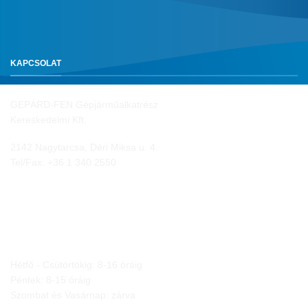
KAPCSOLAT
GEPÁRD-FEN Gépjárműalkatrész
Kereskedelmi Kft.
2142 Nagytarcsa, Déri Miksa u. 4.
Tel/Fax:
+36 1 340 2550
NYITVA TARTÁS
Hétfő - Csütörtökig: 8-16 óráig
Péntek: 8-15 óráig
Szombat és Vasárnap: zárva