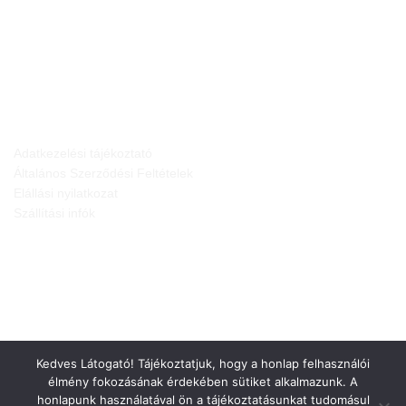
JOGI NYILATKOZATOK
Adatkezelési tájékoztató
Általános Szerződési Feltételek
Elállási nyilatkozat
Szállítási infók
Kedves Látogató! Tájékoztatjuk, hogy a honlap felhasználói
élmény fokozásának érdekében sütiket alkalmazunk. A
honlapunk használatával ön a tájékoztatásunkat tudomásul