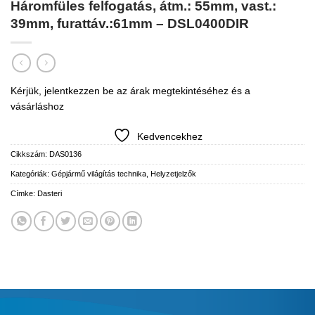
Háromfüles felfogatás, átm.: 55mm, vast.:
39mm, furattáv.:61mm – DSL0400DIR
Kérjük, jelentkezzen be az árak megtekintéséhez és a
vásárláshoz
Kedvencekhez
Cikkszám:
DAS0136
Kategóriák:
Gépjármű világítás technika
,
Helyzetjelzők
Címke:
Dasteri