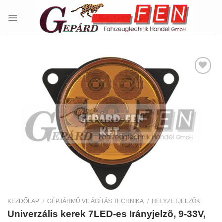
Skip
to
content
Kedvencekhez
KEZDŐLAP
/
GÉPJÁRMŰ VILÁGÍTÁS TECHNIKA
/
HELYZETJELZŐK
Univerzális kerek 7LED-es Irányjelzõ, 9-33V,