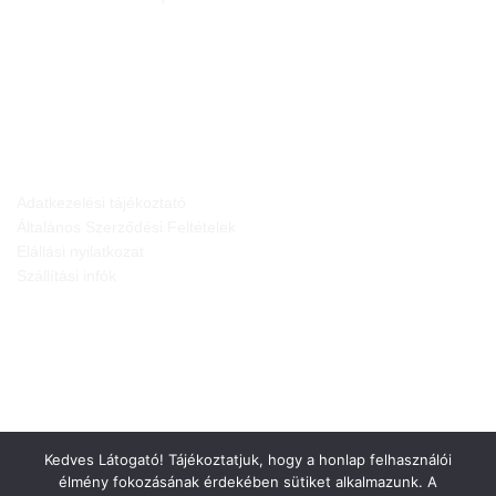
JOGI NYILATKOZATOK
Adatkezelési tájékoztató
Általános Szerződési Feltételek
Elállási nyilatkozat
Szállítási infók
Kedves Látogató! Tájékoztatjuk, hogy a honlap felhasználói
élmény fokozásának érdekében sütiket alkalmazunk. A