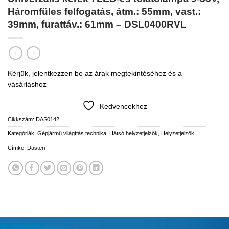
Háromfüles felfogatás, átm.: 55mm, vast.:
39mm, furattáv.: 61mm – DSL0400RVL
Kérjük, jelentkezzen be az árak megtekintéséhez és a
vásárláshoz
Kedvencekhez
Cikkszám:
DAS0142
Kategóriák:
Gépjármű világítás technika
,
Hátsó helyzetjelzők
,
Helyzetjelzők
Címke:
Dasteri