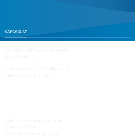
KAPCSOLAT
GEPÁRD-FEN Gépjárműalkatrész
Kereskedelmi Kft.
2142 Nagytarcsa, Déri Miksa u. 4.
Tel/Fax:
+36 1 340 2550
NYITVA TARTÁS
Hétfő - Csütörtökig: 8-16 óráig
Péntek: 8-15 óráig
Szombat és Vasárnap: zárva