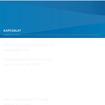
KAPCSOLAT
GEPÁRD-FEN Gépjárműalkatrész
Kereskedelmi Kft.
2142 Nagytarcsa, Déri Miksa u. 4.
Tel/Fax:
+36 1 340 2550
NYITVA TARTÁS
Hétfő - Csütörtökig: 8-16 óráig
Péntek: 8-15 óráig