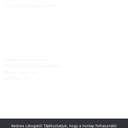
Szombat és Vasárnap: zárva
JOGI NYILATKOZATOK
Adatkezelési tájékoztató
Általános Szerződési Feltételek
Elállási nyilatkozat
Szállítási infók
Kedves Látogató! Tájékoztatjuk, hogy a honlap felhasználói