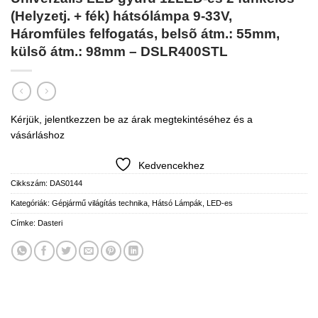
(Helyzetj. + fék) hátsólámpa 9-33V,
Háromfüles felfogatás, belsõ átm.: 55mm,
külsõ átm.: 98mm – DSLR400STL
Kérjük, jelentkezzen be az árak megtekintéséhez és a
vásárláshoz
Kedvencekhez
Cikkszám:
DAS0144
Kategóriák:
Gépjármű világítás technika
,
Hátsó Lámpák
,
LED-es
Címke:
Dasteri