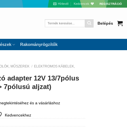
Hírlevél
Kedvencek
REGISZTRÁCIÓ
Keresés
Belépés
a
következőre:
részek
Rakományrögzítők
OLÓK, MŰSZEREK
/
ELEKTROMOS KÁBELEK,
zó adapter 12V 13/7pólus
> 7pólusú aljzat)
 megtekintéséhez és a vásárláshoz
Kedvencekhez