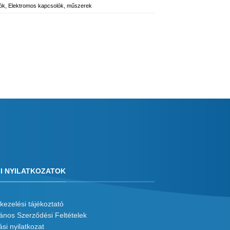
ók
,
Elektromos kapcsolók, műszerek
I NYILATKOZATOK
kezelési tájékoztató
lános Szerződési Feltételek
ási nyilatkozat