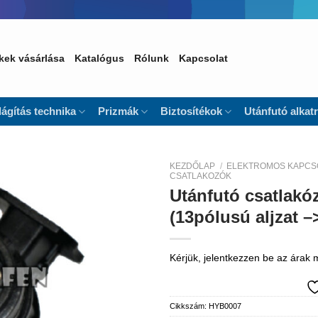
kek vásárlása
Katalógus
Rólunk
Kapcsolat
lágítás technika
Prizmák
Biztosítékok
Utánfutó alkat
KEZDŐLAP
/
ELEKTROMOS KAPCS
CSATLAKOZÓK
Utánfutó csatlakó
Kedvencekhez
(13pólusú aljzat –
Kérjük, jelentkezzen be az árak
Cikkszám:
HYB0007