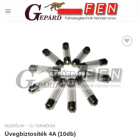
Skip
to
content
Kedvencekhez
KEZDŐLAP
/
ÚJ TERMÉKEK
Üvegbiztosíték 4A (10db)