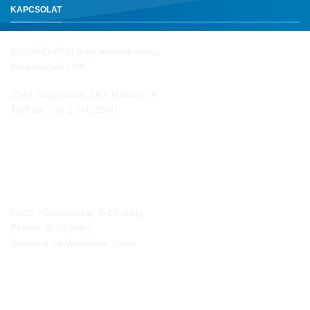
KAPCSOLAT
GEPÁRD-FEN Gépjárműalkatrész
Kereskedelmi Kft.
2142 Nagytarcsa, Déri Miksa u. 4.
Tel/Fax:
+36 1 340 2550
NYITVA TARTÁS
Hétfő - Csütörtökig: 8-16 óráig
Péntek: 8-15 óráig
Szombat és Vasárnap: zárva