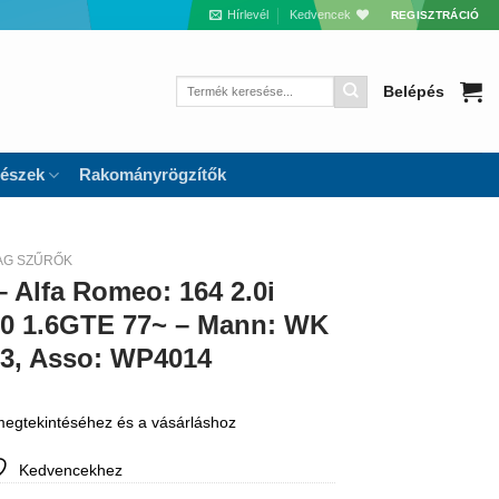
Hírlevél
Kedvencek
REGISZTRÁCIÓ
Keresés
Belépés
a
következőre:
részek
Rakományrögzítők
AG SZŰRŐK
 Alfa Romeo: 164 2.0i
80 1.6GTE 77~ – Mann: WK
833, Asso: WP4014
 megtekintéséhez és a vásárláshoz
Kedvencekhez