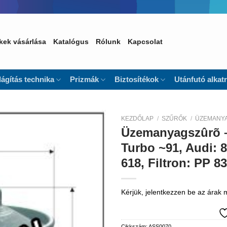
kek vásárlása
Katalógus
Rólunk
Kapcsolat
lágítás technika
Prizmák
Biztosítékok
Utánfutó alkat
KEZDŐLAP
/
SZŰRŐK
/
ÜZEMANY
Üzemanyagszûrõ –
Kedvencekhez
Turbo ~91, Audi: 
618, Filtron: PP 
Kérjük, jelentkezzen be az árak
Cikkszám:
ASS0070