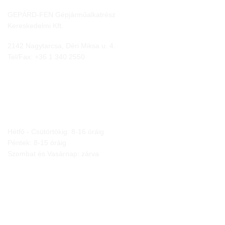
GEPÁRD-FEN Gépjárműalkatrész
Kereskedelmi Kft.
2142 Nagytarcsa, Déri Miksa u. 4.
Tel/Fax:
+36 1 340 2550
NYITVA TARTÁS
Hétfő - Csütörtökig: 8-16 óráig
Péntek: 8-15 óráig
Szombat és Vasárnap: zárva
JOGI NYILATKOZATOK