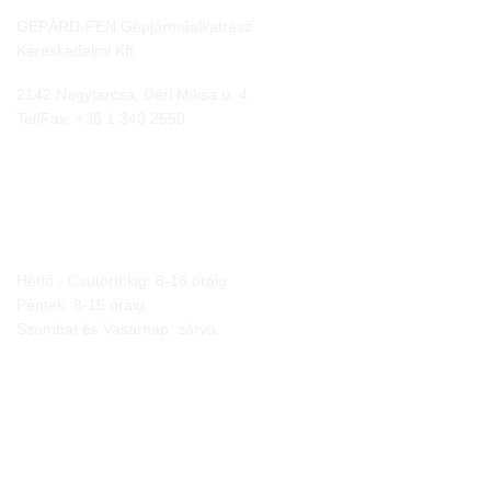
GEPÁRD-FEN Gépjárműalkatrész
Kereskedelmi Kft.
2142 Nagytarcsa, Déri Miksa u. 4.
Tel/Fax:
+36 1 340 2550
NYITVA TARTÁS
Hétfő - Csütörtökig: 8-16 óráig
Péntek: 8-15 óráig
Szombat és Vasárnap: zárva
JOGI NYILATKOZATOK