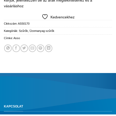
Kérjük, jelentkezzen be az árak megtekintéséhez és a
vásárláshoz
Kedvencekhez
Cikkszám:
ASS0170
Kategóriák:
Szűrők
,
Üzemanyag szűrők
Címke:
Asso
KAPCSOLAT