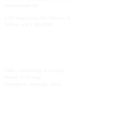
Kereskedelmi Kft.
2142 Nagytarcsa, Déri Miksa u. 4.
Tel/Fax:
+36 1 340 2550
NYITVA TARTÁS
Hétfő - Csütörtökig: 8-16 óráig
Péntek: 8-15 óráig
Szombat és Vasárnap: zárva
JOGI NYILATKOZATOK