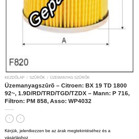
KEZDŐLAP
/
SZŰRŐK
/
ÜZEMANYAG SZŰRŐK
Üzemanyagszûrõ – Citroen: BX 19 TD 1800
92~, 1.9D/RD/TRD/TGD/TZDX – Mann: P 716,
Filtron: PM 858, Asso: WP4032
Kérjük, jelentkezzen be az árak megtekintéséhez és a
vásárláshoz