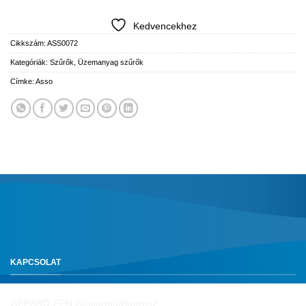
Kedvencekhez
Cikkszám:
ASS0072
Kategóriák:
Szűrők
,
Üzemanyag szűrők
Címke:
Asso
KAPCSOLAT
GEPÁRD-FEN Gépjárműalkatrész