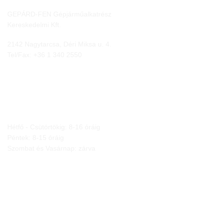
GEPÁRD-FEN Gépjárműalkatrész
Kereskedelmi Kft.
2142 Nagytarcsa, Déri Miksa u. 4.
Tel/Fax:
+36 1 340 2550
NYITVA TARTÁS
Hétfő - Csütörtökig: 8-16 óráig
Péntek: 8-15 óráig
Szombat és Vasárnap: zárva
JOGI NYILATKOZATOK