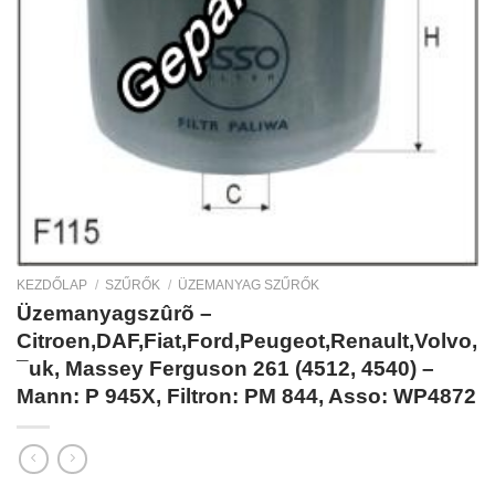
KEZDŐLAP
/
SZŰRŐK
/
ÜZEMANYAG SZŰRŐK
Üzemanyagszûrõ –
Citroen,DAF,Fiat,Ford,Peugeot,Renault,Volvo,
¯uk, Massey Ferguson 261 (4512, 4540) –
Mann: P 945X, Filtron: PM 844, Asso: WP4872