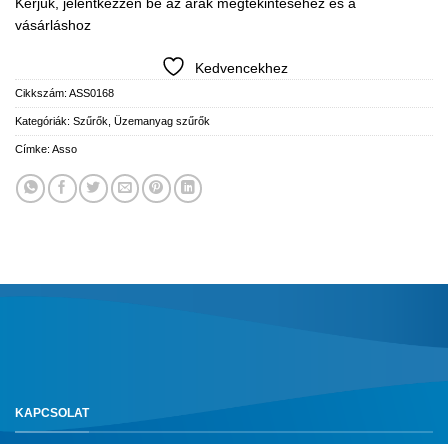
Kérjük, jelentkezzen be az árak megtekintéséhez és a
vásárláshoz
Kedvencekhez
Cikkszám:
ASS0168
Kategóriák:
Szűrők
,
Üzemanyag szűrők
Címke:
Asso
KAPCSOLAT