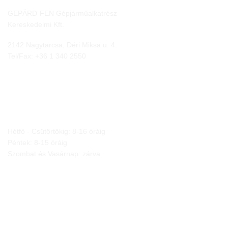
GEPÁRD-FEN Gépjárműalkatrész
Kereskedelmi Kft.
2142 Nagytarcsa, Déri Miksa u. 4.
Tel/Fax:
+36 1 340 2550
NYITVA TARTÁS
Hétfő - Csütörtökig: 8-16 óráig
Péntek: 8-15 óráig
Szombat és Vasárnap: zárva
JOGI NYILATKOZATOK