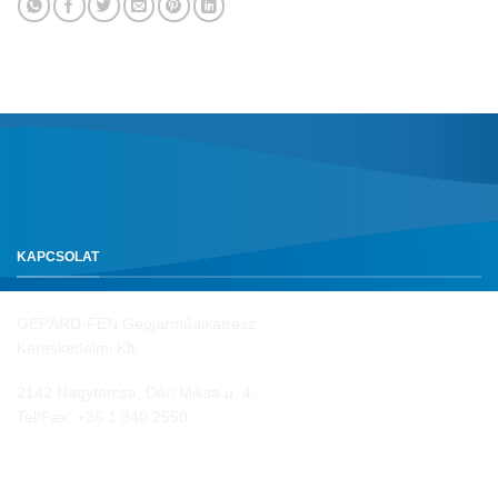
KAPCSOLAT
GEPÁRD-FEN Gépjárműalkatrész
Kereskedelmi Kft.
2142 Nagytarcsa, Déri Miksa u. 4.
Tel/Fax:
+36 1 340 2550