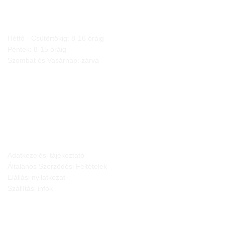
NYITVA TARTÁS
Hétfő - Csütörtökig: 8-16 óráig
Péntek: 8-15 óráig
Szombat és Vasárnap: zárva
JOGI NYILATKOZATOK
Adatkezelési tájékoztató
Általános Szerződési Feltételek
Elállási nyilatkozat
Szállítási infók