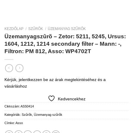
KEZDŐLAP
/
SZŰRŐK
/
ÜZEMANYAG SZŰRŐK
Üzemanyagszûrõ – Zetor: 5211, 5245, Ursus:
1604, 1212, 1214 secondary filter – Mann: -,
Filtron: PM 812, Asso: WP4702T
Kérjük, jelentkezzen be az árak megtekintéséhez és a
vásárláshoz
Kedvencekhez
Cikkszám:
ASS0414
Kategóriák:
Szűrők
,
Üzemanyag szűrők
Címke:
Asso