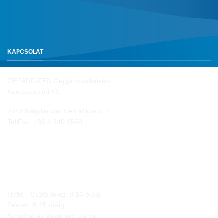
KAPCSOLAT
GEPÁRD-FEN Gépjárműalkatrész
Kereskedelmi Kft.
2142 Nagytarcsa, Déri Miksa u. 4.
Tel/Fax:
+36 1 340 2550
NYITVA TARTÁS
Hétfő - Csütörtökig: 8-16 óráig
Péntek: 8-15 óráig
Szombat és Vasárnap: zárva