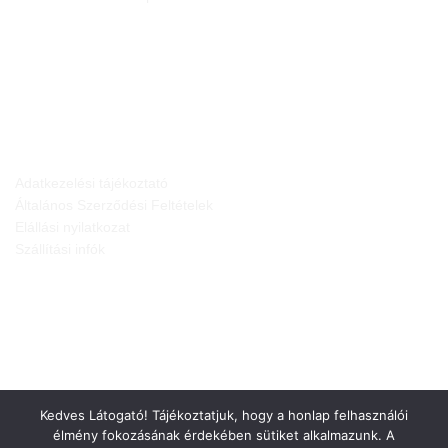
JOGI NYILATKOZATOK
Adatkezelési tájékoztató
Általános Szerződési Feltételek
Elállási nyilatkozat
Szállítási infók
Kedves Látogató! Tájékoztatjuk, hogy a honlap felhasználói
élmény fokozásának érdekében sütiket alkalmazunk. A