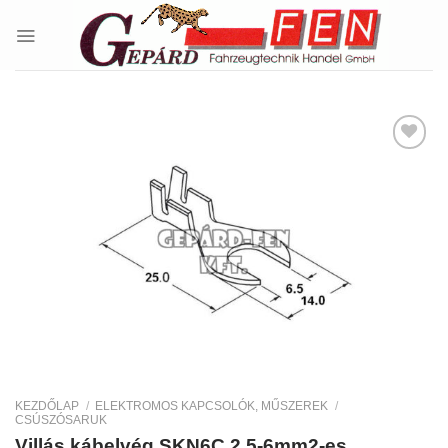
Skip
to
content
Kedvencekhez
KEZDŐLAP
/
ELEKTROMOS KAPCSOLÓK, MŰSZEREK
/
CSÚSZÓSARUK
Villás kábelvég SKN6C 2,5-6mm2-es