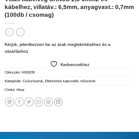
kábelhez, villatáv.: 6,5mm, anyagvast.: 0,7mm
(100db / csomag)
Kérjük, jelentkezzen be az árak megtekintéséhez és a
vásárláshoz
Kedvencekhez
Cikkszám:
HIS0039
Kategóriák:
Csúszósaruk
,
Elektromos kapcsolók, műszerek
Címke:
Hisar