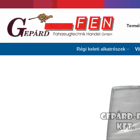
Skip
to
content
Termé
Régi keleti alkatrészek
Vi