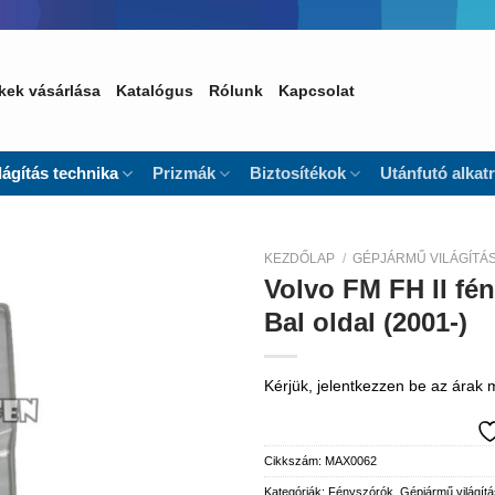
kek vásárlása
Katalógus
Rólunk
Kapcsolat
lágítás technika
Prizmák
Biztosítékok
Utánfutó alkat
KEZDŐLAP
/
GÉPJÁRMŰ VILÁGÍTÁ
Volvo FM FH II fén
Kedvencekhez
Bal oldal (2001-)
Kérjük, jelentkezzen be az árak
Cikkszám:
MAX0062
Kategóriák:
Fényszórók
,
Gépjármű világítá