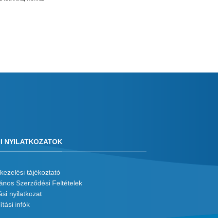
I NYILATKOZATOK
kezelési tájékoztató
lános Szerződési Feltételek
ási nyilatkozat
ítási infók