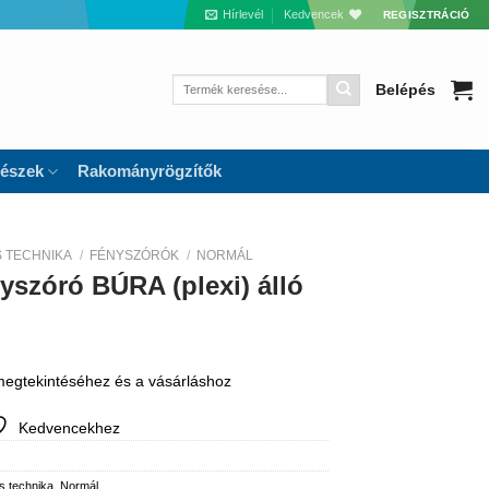
Hírlevél
Kedvencek
REGISZTRÁCIÓ
Keresés
Belépés
a
következőre:
részek
Rakományrögzítők
S TECHNIKA
/
FÉNYSZÓRÓK
/
NORMÁL
yszóró BÚRA (plexi) álló
 megtekintéséhez és a vásárláshoz
Kedvencekhez
s technika
,
Normál