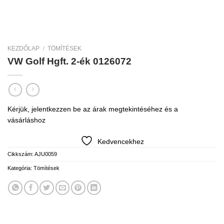
KEZDŐLAP
/
TÖMÍTÉSEK
VW Golf Hgft. 2-ék 0126072
Kérjük, jelentkezzen be az árak megtekintéséhez és a
vásárláshoz
Kedvencekhez
Cikkszám:
AJU0059
Kategória:
Tömítések