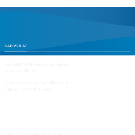
KAPCSOLAT
GEPÁRD-FEN Gépjárműalkatrész
Kereskedelmi Kft.
2142 Nagytarcsa, Déri Miksa u. 4.
Tel/Fax:
+36 1 340 2550
NYITVA TARTÁS
Hétfő - Csütörtökig: 8-16 óráig