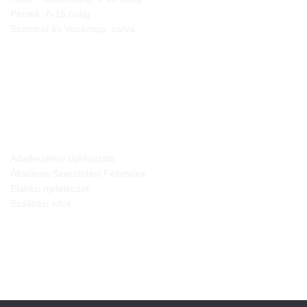
Péntek: 8-15 óráig
Szombat és Vasárnap: zárva
JOGI NYILATKOZATOK
Adatkezelési tájékoztató
Általános Szerződési Feltételek
Elállási nyilatkozat
Szállítási infók